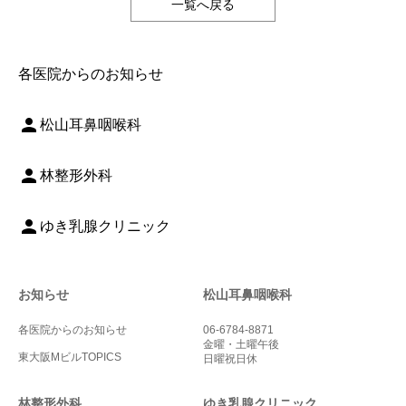
一覧へ戻る
各医院からのお知らせ
person
松山耳鼻咽喉科
person
林整形外科
person
ゆき乳腺クリニック
お知らせ
松山耳鼻咽喉科
各医院からのお知らせ
06-6784-8871
金曜・土曜午後
東大阪MビルTOPICS
日曜祝日休
林整形外科
ゆき乳腺クリニック