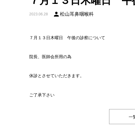
７月１３日木曜日 午
person
松山耳鼻咽喉科
2023.06.28
７月１３日木曜日 午後の診察について
院長、医師会所用の為
休診とさせていただきます。
ご了承下さい
一