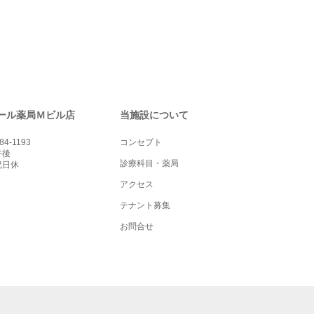
ール薬局Ｍビル店
当施設について
84-1193
コンセプト
午後
診療科目・薬局
祝日休
アクセス
テナント募集
お問合せ