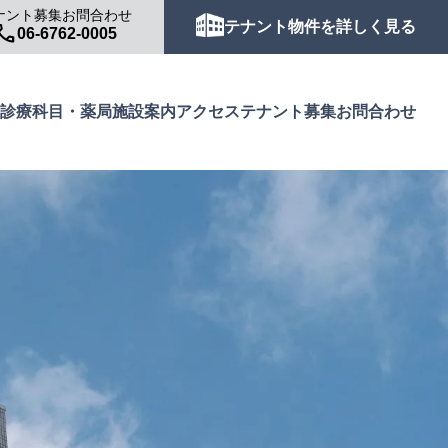
ナント募集お問合わせ
テナント物件を詳しく見る
all
06-6762-0005
診療科目・薬局
施設案内
アクセス
テナント募集
お問合わせ