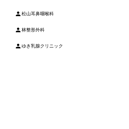
person
松山耳鼻咽喉科
person
林整形外科
person
ゆき乳腺クリニック