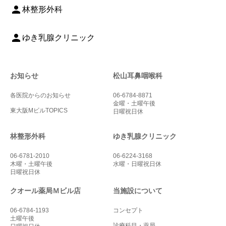
person
林整形外科
person
ゆき乳腺クリニック
お知らせ
松山耳鼻咽喉科
各医院からのお知らせ
06-6784-8871
金曜・土曜午後
東大阪MビルTOPICS
日曜祝日休
林整形外科
ゆき乳腺クリニック
06-6781-2010
06-6224-3168
木曜・土曜午後
水曜・日曜祝日休
日曜祝日休
クオール薬局Ｍビル店
当施設について
06-6784-1193
コンセプト
土曜午後
診療科目・薬局