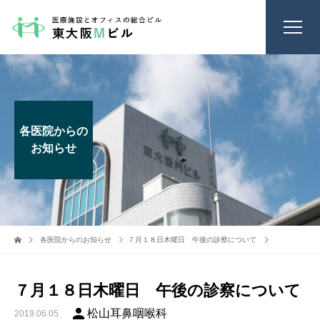
各医院からの
お知らせ
各医院からのお知らせ
７月１８日木曜日 午後の診察について
７月１８日木曜日 午後の診察について
person
松山耳鼻咽喉科
2019.06.05